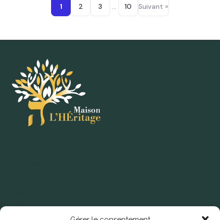
1
2
3
…
10
Suivant »
A propos
Contact
Conditions générales de ventes
Mentions légales
Politique de confidentialité
Gérer le consentement