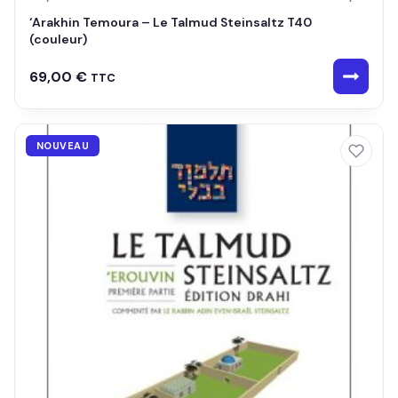
‘Arakhin Temoura – Le Talmud Steinsaltz T40
(couleur)
69,00
€
TTC
NOUVEAU