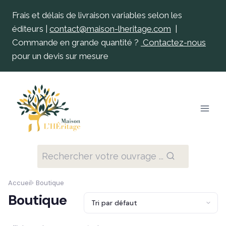
Frais et délais de livraison variables selon les
éditeurs |
contact@maison-lheritage.com
|
Commande en grande quantité ?
Contactez-nous
pour un devis sur mesure
Rechercher votre ouvrage ...
Accueil
Boutique
Boutique