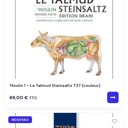
‘Houlin 1 – Le Talmud Steinsaltz T37 (couleur)
69,00
€
TTC
NOUVEAU