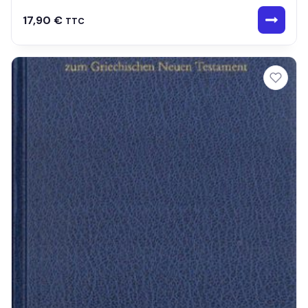
17,90
€
TTC