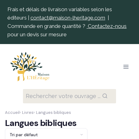
Frais et délais de livraison variables selon les
éditeurs |
contact@maison-lheritage.com
|
Commande en grande quantité ?
Contactez-nous
pour un devis sur mesure
Rechercher votre ouvrage ...
Accueil
Livres
Langues bibliques
Langues bibliques