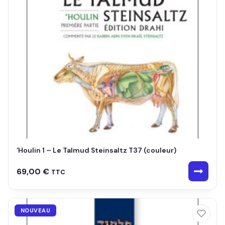
‘Houlin 1 – Le Talmud Steinsaltz T37 (couleur)
69,00
€
TTC
NOUVEAU