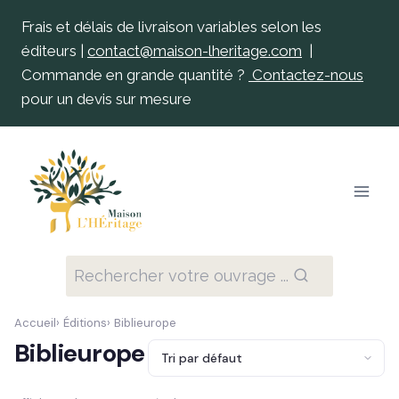
Frais et délais de livraison variables selon les
éditeurs |
contact@maison-lheritage.com
|
Commande en grande quantité ?
Contactez-nous
pour un devis sur mesure
Rechercher votre ouvrage ...
Accueil
Éditions
Biblieurope
Biblieurope