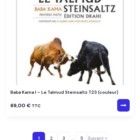
Baba Kama I – Le Talmud Steinsaltz T23 (couleur)
69,00
€
TTC
1
2
3
…
5
Suivant »