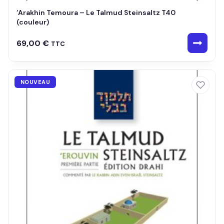
‘Arakhin Temoura – Le Talmud Steinsaltz T40
(couleur)
69,00
€
TTC
NOUVEAU