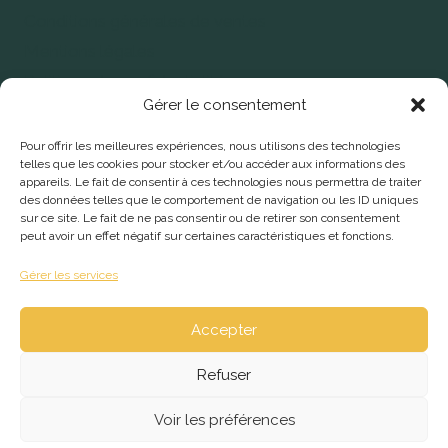
Conditions générales de ventes
Mentions légales
Politique de confidentialité
Gérer le consentement
Bibles
Pour offrir les meilleures expériences, nous utilisons des technologies
telles que les cookies pour stocker et/ou accéder aux informations des
Dictionnaires
appareils. Le fait de consentir à ces technologies nous permettra de traiter
Éditions
des données telles que le comportement de navigation ou les ID uniques
sur ce site. Le fait de ne pas consentir ou de retirer son consentement
Livres
peut avoir un effet négatif sur certaines caractéristiques et fonctions.
Se faire éditer
Gérer les services
Accepter
Refuser
Voir les préférences
© 2026 Maison l'Heritage