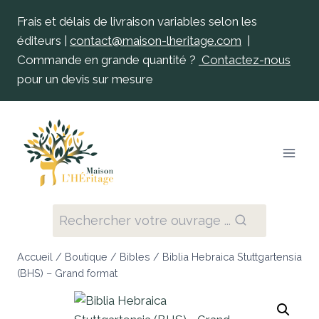
Frais et délais de livraison variables selon les
éditeurs |
contact@maison-lheritage.com
|
Commande en grande quantité ?
Contactez-nous
pour un devis sur mesure
Rechercher votre ouvrage ...
Accueil
/
Boutique
/
Bibles
/
Biblia Hebraica Stuttgartensia
(BHS) – Grand format