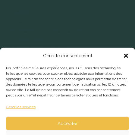
A propos
Contact
Conditions générales de ventes
Mentions légales
Politique de confidentialité
Gérer le consentement
Bibles
Pour offrir les meilleures expériences, nous utilisons des technologies
telles que les cookies pour stocker et/ou accéder aux informations des
Dictionnaires
appareils. Le fait de consentir à ces technologies nous permettra de traiter
Éditions
des données telles que le comportement de navigation ou les ID uniques
sur ce site. Le fait de ne pas consentir ou de retirer son consentement
Livres
peut avoir un effet négatif sur certaines caractéristiques et fonctions.
Se faire éditer
Gérer les services
Accepter