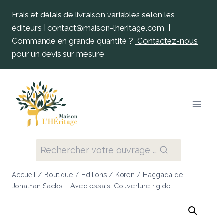
Frais et délais de livraison variables selon les
éditeurs |
contact@maison-lheritage.com
|
Commande en grande quantité ?
Contactez-nous
pour un devis sur mesure
Rechercher votre ouvrage ...
Accueil
/
Boutique
/
Éditions
/
Koren
/
Haggada de
Jonathan Sacks – Avec essais, Couverture rigide