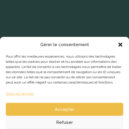
A propos
Contact
Conditions générales de ventes
Mentions légales
Politique de confidentialité
Gérer le consentement
Bibles
Pour offrir les meilleures expériences, nous utilisons des technologies
telles que les cookies pour stocker et/ou accéder aux informations des
Dictionnaires
appareils. Le fait de consentir à ces technologies nous permettra de traiter
Éditions
des données telles que le comportement de navigation ou les ID uniques
sur ce site. Le fait de ne pas consentir ou de retirer son consentement
Livres
peut avoir un effet négatif sur certaines caractéristiques et fonctions.
Se faire éditer
Gérer les services
Accepter
Refuser